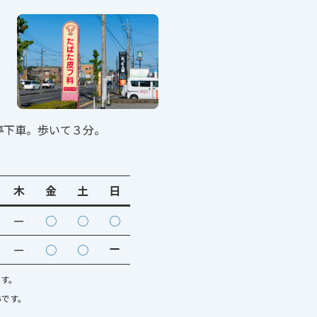
停下車。歩いて３分。
木
金
土
日
ー
○
○
○
ー
ー
○
○
です。
5です。