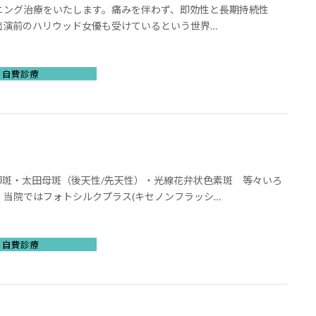
イトニング治療をいたします。痛みを伴わず、即効性と長期持続性
出演前のハリウッド女優も受けているという世界…
自費診療
卵斑・太田母斑（後天性/先天性）・光線花弁状色素斑 等々いろ
 当院ではフォトシルクプラス(キセノンフラッシ…
自費診療