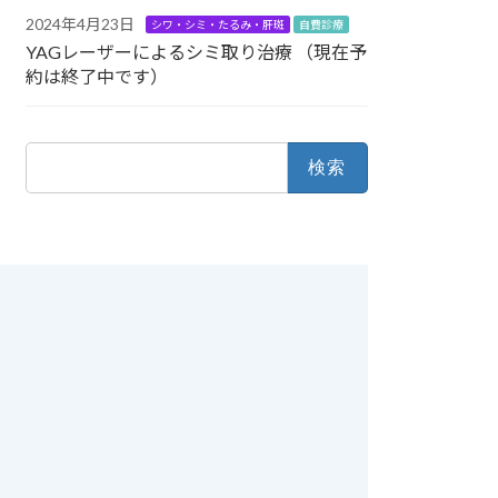
2024年4月23日
シワ・シミ・たるみ・肝斑
自費診療
YAGレーザーによるシミ取り治療 （現在予
約は終了中です）
検
索: