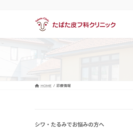
コ
ナ
ン
ビ
テ
ゲ
ン
ー
ツ
シ
へ
ョ
ス
ン
キ
に
ッ
移
プ
動
HOME
診療情報
シワ・たるみでお悩みの方へ