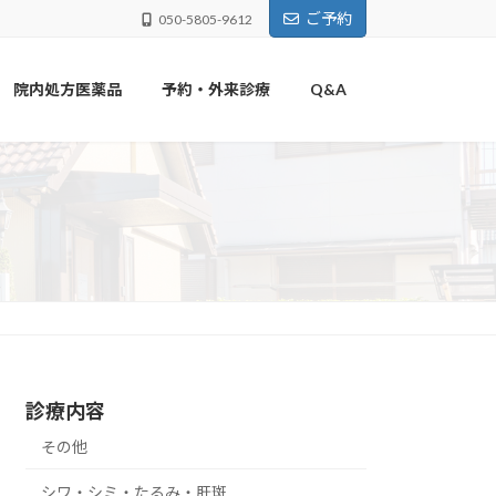
ご予約
050-5805-9612
院内処方医薬品
予約・外来診療
Q&A
診療内容
その他
シワ・シミ・たるみ・肝斑