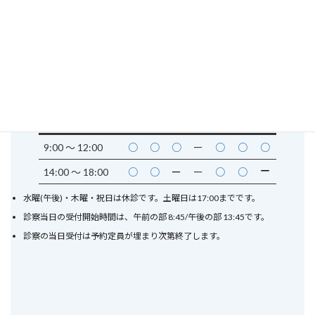
028-649-0078
TEL :
FAX : 028-649-0072〒
320-0857
栃木県宇都宮市鶴田1丁目8-15
バス「新鹿沼行き」三の沢又は西三の沢バス停下車。歩いて３
分。
駐車場有り。12台。
診療時間
月
火
水
木
金
土
日
9:00 〜
12:00
○
○
○
ー
○
○
○
ー
14:00 〜 18:00
○
○
ー
ー
○
○
水曜(午後)・木曜・祝日は休診です。土曜日は17:00までです。
診察当日の受付開始時間は、午前の部 8:45/午後の部 13:45です。
診察の当日受付は予約定員が埋まり次第終了します。