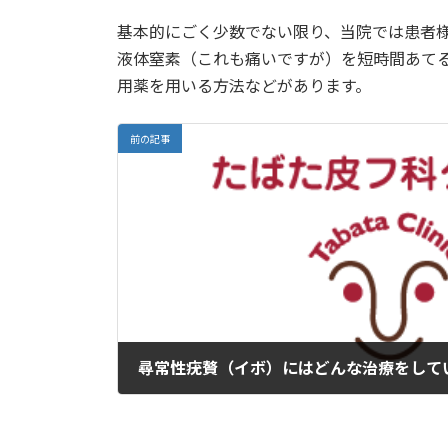
更
基本的にごく少数でない限り、当院では患者
新
日
液体窒素（これも痛いですが）を短時間あて
時
用薬を用いる方法などがあります。
:
前の記事
尋常性疣贅（イボ）にはどんな治療をして
2024年5月2日