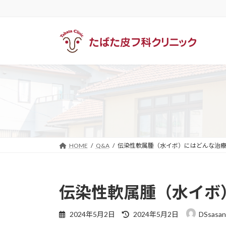
コ
ナ
ン
ビ
テ
ゲ
ン
ー
ツ
シ
へ
ョ
ス
ン
キ
に
ッ
移
プ
動
HOME
Q&A
伝染性軟属腫（水イボ）にはどんな治
伝染性軟属腫（水イボ
最
2024年5月2日
2024年5月2日
DSsasa
終