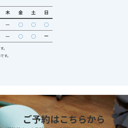
木
金
土
日
ー
○
○
○
ー
ー
○
○
です。
5です。
ご予約はこちらから