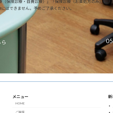
療（保険診療・自費診療）」「保険診療（お薬処方のみ）」「
時にはできません。予めご了承ください。
05
ちら
メニュー
新
HOME
ご挨拶