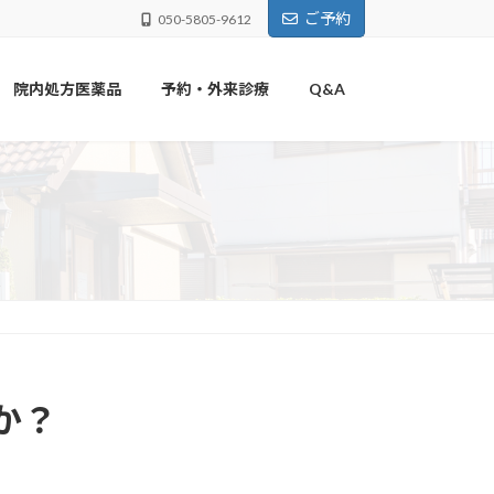
ご予約
050-5805-9612
院内処方医薬品
予約・外来診療
Q&A
か？