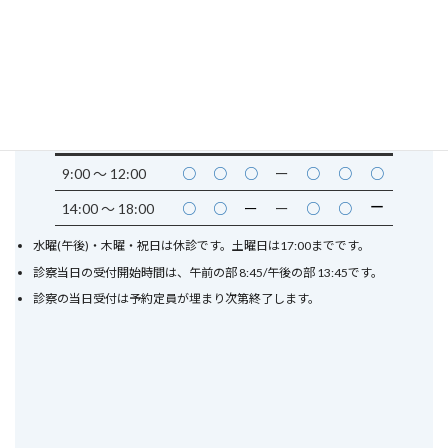
栃木県宇都宮市鶴田1丁目8-15
バス「新鹿沼行き」三の沢又は西三の沢バス停下車。歩いて３
分。
駐車場有り。12台。
診療時間
月
火
水
木
金
土
日
9:00 〜
12:00
○
○
○
ー
○
○
○
ー
14:00 〜 18:00
○
○
ー
ー
○
○
水曜(午後)・木曜・祝日は休診です。土曜日は17:00までです。
診察当日の受付開始時間は、午前の部 8:45/午後の部 13:45です。
診察の当日受付は予約定員が埋まり次第終了します。