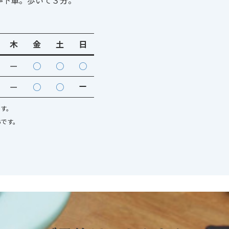
停下車。歩いて３分。
木
金
土
日
ー
○
○
○
ー
ー
○
○
です。
5です。