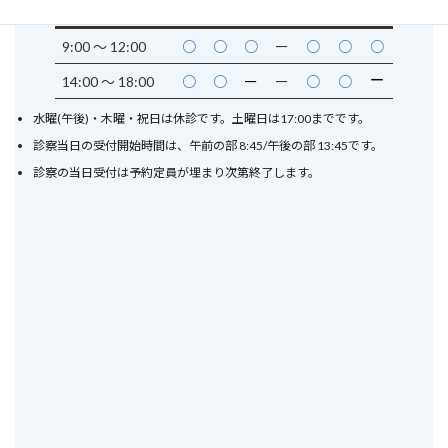
診療時間
月
火
水
木
金
土
日
9:00 〜
12:00
○
○
○
ー
○
○
○
ー
14:00 〜 18:00
○
○
ー
ー
○
○
水曜(午後)・木曜・祝日は休診です。土曜日は17:00までです。
診察当日の受付開始時間は、午前の部 8:45/午後の部 13:45です。
診察の当日受付は予約定員が埋まり次第終了します。