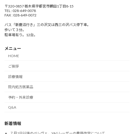
〒320-0857 栃木県宇都宮市鶴田1丁目8-15
TEL : 028-649-0078
FAX : 028-649-0072
バス「新鹿沼行き」三の沢又は西三の沢バス停下車。
歩いて３分。
駐車場有り。12台。
メニュー
HOME
ご挨拶
診療情報
院内処方医薬品
予約・外来診療
Q&A
新着情報
７月1日以降のペレヴェ、YAGレーザーの費用改定について